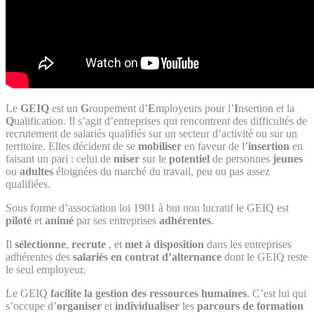
Le
GEIQ
est un
G
roupement d’
E
mployeurs pour l’
I
nsertion et la
Q
ualification. Il s’agit d’entreprises qui rencontrent des difficultés de
recrutement de salariés qualifiés sur un secteur d’activité ou sur un
territoire. Elles décident de se
mobiliser
en faveur de l’
insertion
en
faisant un pari : celui de
miser
sur le
potentiel
de personnes
jeunes
ou
adultes
éloignées du marché du travail, peu ou pas assez
qualifiées.
Sous forme d’association loi 1901 à but non lucratif le GEIQ est
piloté
et
animé
par ses entreprises
adhérentes
.
Il
sélectionne
,
recrute
, et
met à disposition
dans les entreprises
adhérentes des
salariés en contrat d’alternance
dont le GEIQ reste
le seul employeur.
Le GEIQ
facilite la gestion des ressources humaines
. C’est lui qui
s’occupe d’
organiser
et
individualiser
les
parcours de formation