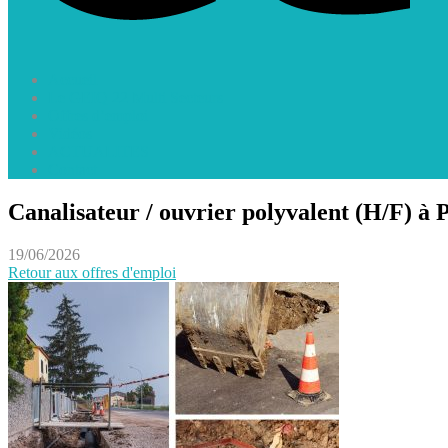
Accueil
Le GEIQ 22 Multi Secteurs
Offres d’emploi
Vidéos
ACTUALITES
Contact
Canalisateur / ouvrier polyvalent (H/F) à P
19/06/2026
Retour aux offres d'emploi