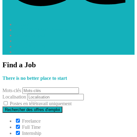
Accueil
Le GEIQ 22 Multi Secteurs
Offres d’emploi
Vidéos
ACTUALITES
Contact
Find a Job
There is no better place to start
Mots-clés
Localisation
Postes en télétravail uniquement
Freelance
Full Time
Internship