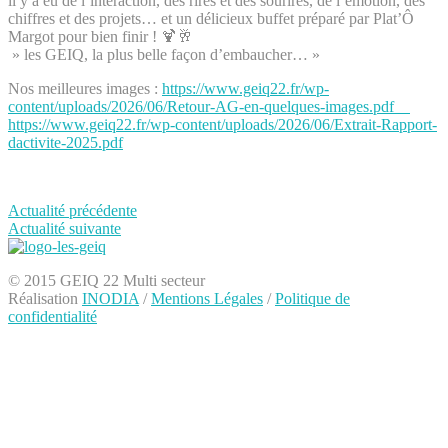
il y a eu de l’interaction, des rires et des sourires, de l’émotion, des
chiffres et des projets… et un délicieux buffet préparé par Plat’Ô
Margot pour bien finir ! 🍹🥂
» les GEIQ, la plus belle façon d’embaucher… »
Nos meilleures images :
https://www.geiq22.fr/wp-
content/uploads/2026/06/Retour-AG-en-quelques-images.pdf
https://www.geiq22.fr/wp-content/uploads/2026/06/Extrait-Rapport-
dactivite-2025.pdf
Actualité précédente
Actualité suivante
© 2015 GEIQ 22 Multi secteur
Réalisation
INODIA
/
Mentions Légales
/
Politique de
confidentialité