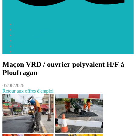
Accueil
Le GEIQ 22 Multi Secteurs
Offres d’emploi
Vidéos
ACTUALITES
Contact
Maçon VRD / ouvrier polyvalent H/F à
Ploufragan
05/06/2026
Retour aux offres d'emploi