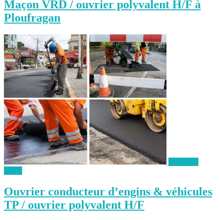
Maçon VRD / ouvrier polyvalent H/F à
Ploufragan
Consulter
l'offre
Ouvrier conducteur d’engins & véhicules
TP / ouvrier polyvalent H/F