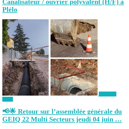
Canalisateur / ouvrier polyvalent (H/F) à
Plélo
Consulter
l'offre
📢🌟 Retour sur l’assemblée générale du
GEIQ 22 Multi Secteurs jeudi 04 juin …