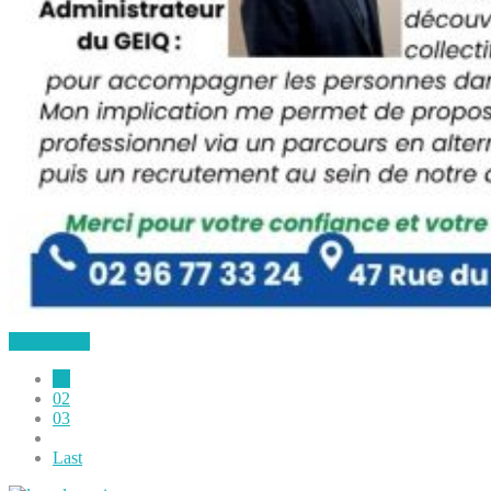
Lire la suite
01
02
03
Last